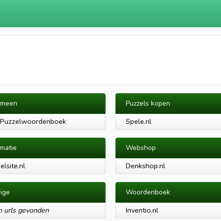
emeen
Puzzels kopen
 Puzzelwoordenboek
Spele.nl
rmatie
Webshop
elsite.nl
Denkshop.nl
ige
Woordenboek
 urls gevonden
Inventio.nl