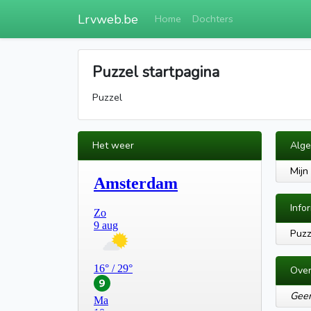
Lrvweb.be
Home
Dochters
Puzzel startpagina
Puzzel
Het weer
Alg
Mijn
Info
Puzz
Over
Geen